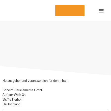
Neuer
Standort
Funktion und Sich
Staatliche Förd
Herausgeber und verantwortlich für den Inhalt:
Scheidt Bauelemente GmbH
Auf der Weih 3a
35745 Herborn
Deutschland