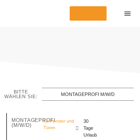
Neuer
Standort
Funktion und Sich
Staatliche Förd
BITTE
MONTAGEPROFI M/W/D
WÄHLEN SIE:
MONTAGEPROFI
für Fenster und
30
(M/W/D)
Türen
Tage
Urlaub